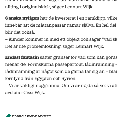
allting i originalskick, säger Lennart Wijk.
Ganska nyligen
har de investerat i en ramklipp, vilk
innebär att de måttanpassar ramar själva. En hel de
blir det också.
– Kunder kommer in med ett objekt och säger ”vad sk
Det är lite problemlösning, säger Lennart Wijk.
Endast fantasin
sätter gränser för vad som kan göra
menar de. Formskurna passepartout, lådinramning – 
lådinramning är något som de gärna tar sig an – bla
fornfynd från Egypten och Syrien.
– Vi är väldigt noggranna. Om vi är nöjda så vet vi a
avslutar Cissi Wijk.
FÖREGÅENDE NYHET