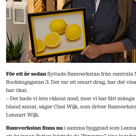
För ett år sedan
flyttade Ramverkstan från centrala N
Bockängsgatan 3. Det var ett smart drag, har det visa
har ökat.
– Det hade vi inte räknat med, men vi har fått många
bland annat, säger Cissi Wijk, som driver Ramverks
Lennart Wijk.
Ramverkstan finns nu
i samma byggnad som Lennar
ett år innan flytten började de ”förvarna” sina kunder