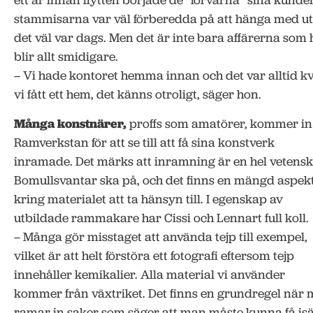
stammisarna var väl förberedda på att hänga med ut
det väl var dags. Men det är inte bara affärerna som har
blir allt smidigare.
– Vi hade kontoret hemma innan och det var alltid kv
vi fått ett hem, det känns otroligt, säger hon.
Många konstnärer,
proffs som amatörer, kommer in t
Ramverkstan för att se till att få sina konstverk
inramade. Det märks att inramning är en hel vetensk
Bomullsvantar ska på, och det finns en mängd aspek
kring materialet att ta hänsyn till. I egenskap av
utbildade rammakare har Cissi och Lennart full koll.
– Många gör misstaget att använda tejp till exempel,
vilket är att helt förstöra ett fotografi eftersom tejp
innehåller kemikalier. Alla material vi använder
kommer från växtriket. Det finns en grundregel när
ramar in saker som säger att man måste kunna få is