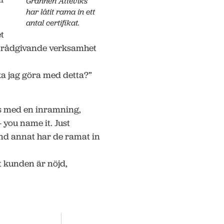
Grannen Atteviks
har låtit rama in ett
antal certifikat.
et
l rådgivande verksamhet
a jag göra med detta?”
s med en inramning,
you name it. Just
nd annat har de ramat in
tt kunden är nöjd,