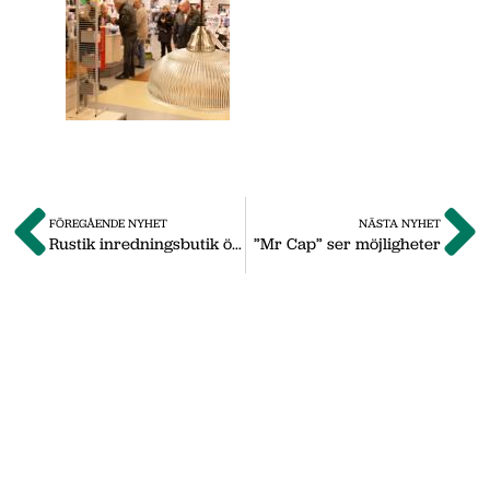
FÖREGÅENDE NYHET
NÄSTA NYHET
Rustik inredningsbutik öppnar i Ekefall
”Mr Cap” ser möjligheter
Om oss
Vi på Nässjö Näringsliv hjälper dig att starta,
utveckla och etablera ditt företag i Nässjö
kommun. Här i vårt nyhetsarkiv hittar du