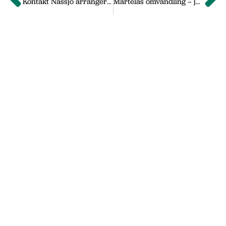
Kontakt Nässjö arrangerade mässa
Martelas omvandling – jobbar mer mot slutkunder
Om oss
Vi på Nässjö Näringsliv hjälper dig att starta,
utveckla och etablera ditt företag i Nässjö
kommun. Här i vårt nyhetsarkiv hittar du
nyheter som vi publicerade under
september 2011 till oktober 2019. Våra
senaste nyheter hittar du på vår huvudsida
www.nnab.se
Gå till nnab.se