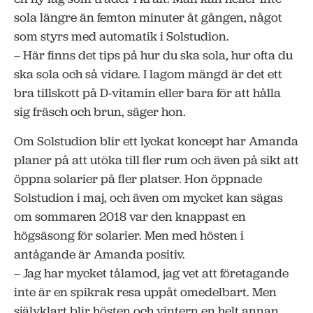
sola längre än femton minuter åt gången, något
som styrs med automatik i Solstudion.
– Här finns det tips på hur du ska sola, hur ofta du
ska sola och så vidare. I lagom mängd är det ett
bra tillskott på D-vitamin eller bara för att hålla
sig fräsch och brun, säger hon.
Om Solstudion blir ett lyckat koncept har Amanda
planer på att utöka till fler rum och även på sikt att
öppna solarier på fler platser. Hon öppnade
Solstudion i maj, och även om mycket kan sägas
om sommaren 2018 var den knappast en
högsäsong för solarier. Men med hösten i
antågande är Amanda positiv.
– Jag har mycket tålamod, jag vet att företagande
inte är en spikrak resa uppåt omedelbart. Men
självklart blir hösten och vintern en helt annan