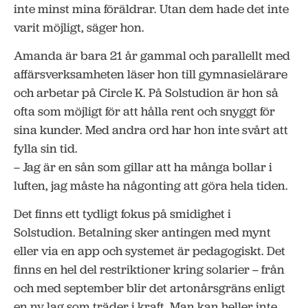
inte minst mina föräldrar. Utan dem hade det inte
varit möjligt, säger hon.
Amanda är bara 21 år gammal och parallellt med
affärsverksamheten läser hon till gymnasielärare
och arbetar på Circle K. På Solstudion är hon så
ofta som möjligt för att hålla rent och snyggt för
sina kunder. Med andra ord har hon inte svårt att
fylla sin tid.
– Jag är en sån som gillar att ha många bollar i
luften, jag måste ha någonting att göra hela tiden.
Det finns ett tydligt fokus på smidighet i
Solstudion. Betalning sker antingen med mynt
eller via en app och systemet är pedagogiskt. Det
finns en hel del restriktioner kring solarier – från
och med september blir det artonårsgräns enligt
en ny lag som träder i kraft. Man kan heller inte