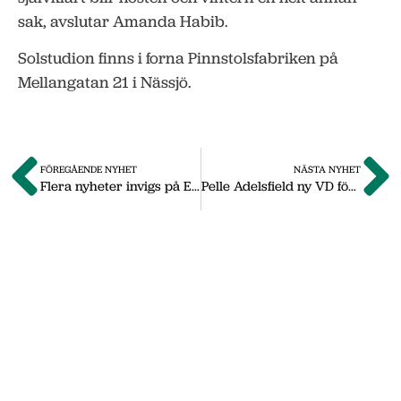
sak, avslutar Amanda Habib.
Solstudion finns i forna Pinnstolsfabriken på
Mellangatan 21 i Nässjö.
FÖREGÅENDE NYHET
NÄSTA NYHET
Flera nyheter invigs på Emåns Ekomuseum
Pelle Adelsfield ny VD för JSC
Om oss
Vi på Nässjö Näringsliv hjälper dig att starta,
utveckla och etablera ditt företag i Nässjö
kommun. Här i vårt nyhetsarkiv hittar du