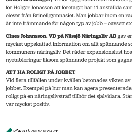
för Holger Jonasson att företaget har 11 anställda s
elever från Brinellgymnasiet. Man jobbar inom en rad
är inte främmande för någon typ av jobb – oavsett sto
Claes Johansson, VD på Nässjö Näringsliv AB
gav e
mycket uppskattad information om allt spännande 
kommunens näringsliv. Det råder expansionslust hos f
nyetableringar liksom spännande projekt som gagna
ATT HA ROLIGT PÅ JOBBET
Vid flera tillfällen under kvällen betonades vikten av 
jobbet. Exempel på hur man kan agera presenterades
roligt på en näringslivsträff tillhör det självklara. 
var mycket positiv.
FÖREGÅENDE NYHET