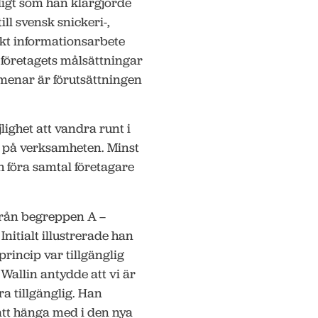
igt som han klargjorde
ll svensk snickeri-,
kt informationsarbete
 företagets målsättningar
 menar är förutsättningen
lighet att vandra runt i
 se på verksamheten. Minst
h föra samtal företagare
 från begreppen A –
Initialt illustrerade han
rincip var tillgänglig
Wallin antydde att vi är
ra tillgänglig. Han
 att hänga med i den nya