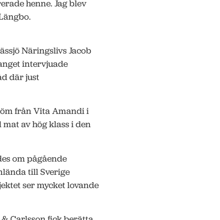
irerade henne. Jag blev
 Längbo.
Nässjö Näringslivs Jacob
anget intervjuade
åd där just
öm från Vita Amandi i
 mat av hög klass i den
des om pågående
lända till Sverige
jektet ser mycket lovande
 Carlsson fick berätta