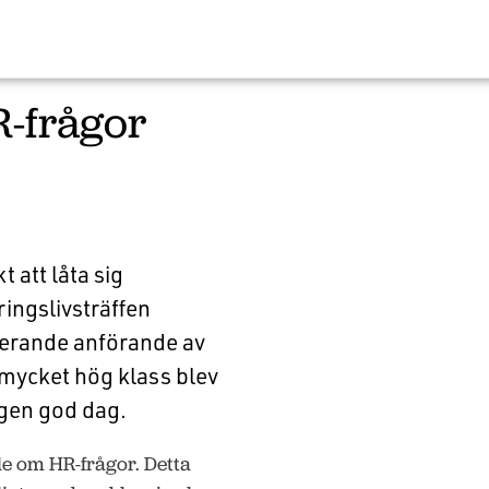
R-frågor
t att låta sig
ringslivsträffen
rerande anförande av
 mycket hög klass blev
ngen god dag.
e om HR-frågor. Detta