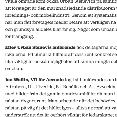
vitala område kom också Urban Stenevi in på samtid
att företaget är den marknadsledande distributören ti
inrednings- och möbelindustri. Genom ett systematis
har man fått företagets medarbetare att verkligen ha
och grundsyn alldeles klar för sig. Något som Urban
för framgång.
Efter Urban Stenevis anförande
fick deltagarna möj
lokalerna. Ett utmärkt tillfälle att dels rent konkret
lika viktigt är också möjligheten att kunna mingla oc
emellan.
Jan Wallin, VD för Acconia
tog i sitt anförande sats
Attrahera, U – Utveckla, B – Behålla och A – Avveckla. 
med bilder från det gamla bondesamhället då man i p
nästan dygnet runt. Man arbetade när det behövdes. 
nästan på väg åt det hållet igen – alltså apropå att va
underströk att det är oerhört viktigt för ledarskapet