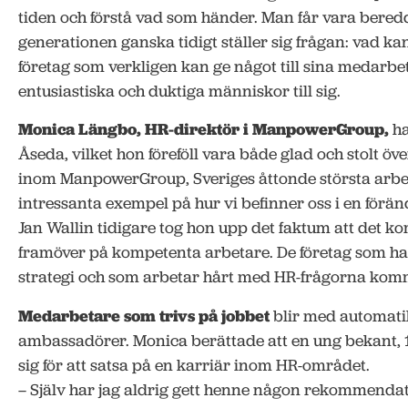
tiden och förstå vad som händer. Man får vara bered
generationen ganska tidigt ställer sig frågan: vad kan
företag som verkligen kan ge något till sina medarbe
entusiastiska och duktiga människor till sig.
Monica Längbo, HR-direktör i ManpowerGroup,
ha
Åseda, vilket hon föreföll vara både glad och stolt öv
inom ManpowerGroup, Sveriges åttonde största arbet
intressanta exempel på hur vi befinner oss i en förän
Jan Wallin tidigare tog hon upp det faktum att det ko
framöver på kompetenta arbetare. De företag som h
strategi och som arbetar hårt med HR-frågorna komm
Medarbetare som trivs på jobbet
blir med automati
ambassadörer. Monica berättade att en ung bekant,
sig för att satsa på en karriär inom HR-området.
– Själv har jag aldrig gett henne någon rekommendati