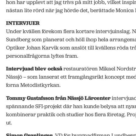
hon har upplevt att jag trivs på mitt jobb, vilket insp
nästan lite rörd när jag hörde det, berättade Monica
INTERVJUER
Under kvällen förekom flera kortare intervjuinslag. 
Sundberg som planerat och höll ihop hela arrangem
Optiker Johan Karvik som anslöt till kvällens röda tr
personalfrågorna lyftes fram.
Intervjuad blev också
restauratören Mikael Nordstr
Nässjö – som lanserat ett framgångsrikt koncept med
forna Metodistkyrkan.
Tommy Gustafsson från Nässjö Lärcenter
intervjua
spännande SFI-projekt där han kunde belysa att nyan
kombinerar praktik och studier hos flera företag. Pro
ut.
Simon Granlinger,
VD för byggnadfirman Lundberg &