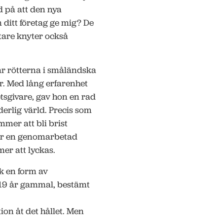
d på att den nya
 ditt företag ge mig? De
tare knyter också
r rötterna i småländska
er. Med lång erfarenhet
sgivare, gav hon en rad
derlig värld. Precis som
mmer att bli brist
ar en genomarbetad
er att lyckas.
k en form av
 19 år gammal, bestämt
on åt det hållet. Men