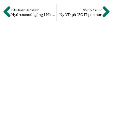
FÖREGÅENDE NYHET
NÄSTA NYHET
Hydroscand igång i Nässjö
Ny VD på JSC IT-partner
Om oss
Vi på Nässjö Näringsliv hjälper dig att starta,
utveckla och etablera ditt företag i Nässjö
kommun. Här i vårt nyhetsarkiv hittar du
nyheter som vi publicerade under
september 2011 till oktober 2019. Våra
senaste nyheter hittar du på vår huvudsida
www.nnab.se
Gå till nnab.se