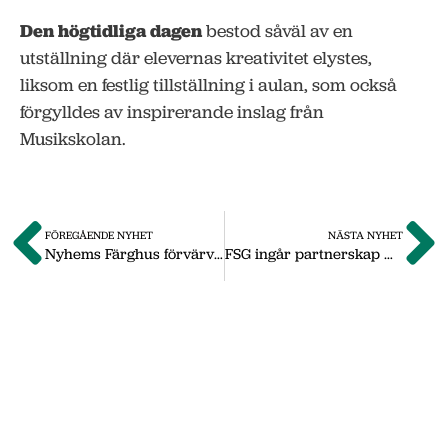
Den högtidliga dagen
bestod såväl av en
utställning där elevernas kreativitet elystes,
liksom en festlig tillställning i aulan, som också
förgylldes av inspirerande inslag från
Musikskolan.
FÖREGÅENDE NYHET
NÄSTA NYHET
Nyhems Färghus förvärvar MaxiTryck
FSG ingår partnerskap med ChromoGenics
Om oss
Vi på Nässjö Näringsliv hjälper dig att starta,