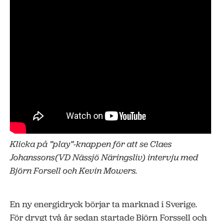
Klicka på ”play”-knappen för att se Claes
Johanssons(VD Nässjö Näringsliv) intervju med
Björn Forsell och Kevin Mowers.
En ny energidryck börjar ta marknad i Sverige.
För drygt två år sedan startade Björn Forssell och