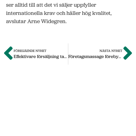
ser alltid till att det vi säljer uppfyller
internationella krav och håller hög kvalitet,
avslutar Arne Widegren.
FÖREGÅENDE NYHET
NÄSTA NYHET
Effektivare försäljning tack vare registervård
Företagsmassage förebygger förslitningar och ökar välbefinnandet
Om oss
Vi på Nässjö Näringsliv hjälper dig att starta,
utveckla och etablera ditt företag i Nässjö
kommun. Här i vårt nyhetsarkiv hittar du
nyheter som vi publicerade under